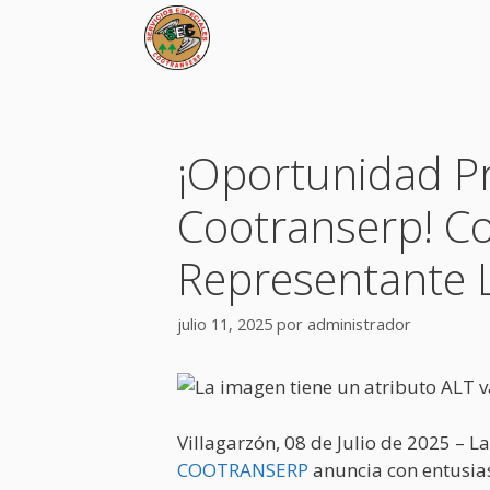
Saltar
al
contenido
¡Oportunidad Pr
Cootranserp! Co
Representante L
julio 11, 2025
por
administrador
Villagarzón, 08 de Julio de 2025 – L
COOTRANSERP
anuncia con entusia